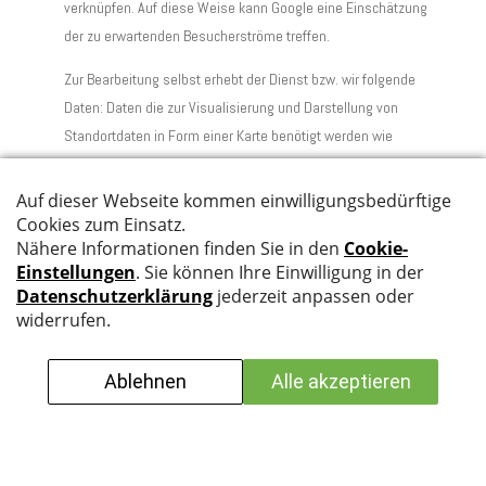
verknüpfen. Auf diese Weise kann Google eine Einschätzung
der zu erwartenden Besucherströme treffen.
Zur Bearbeitung selbst erhebt der Dienst bzw. wir folgende
Daten: Daten die zur Visualisierung und Darstellung von
Standortdaten in Form einer Karte benötigt werden wie
insbesondere IP-Adresse, Informationen von Google
Hintergrunddiensten wie Google Apis, Suchbegriffe, IP-
Adresse, Koordinaten, bei Nutzung des Routenplaners
Anfangsort und Zielort, Standortdaten, Google-Werbe-ID,
Android-Werbe-ID.
Wir haben mit Google im Hinblick auf Google Maps einen
Vertrag zur gemeinsamen Verarbeitung abgeschlossen. Den
Inhalt finden Sie unter
https://privacy.google.com/intl/de/businesses/mapscontroll
erterms/
. Sofern der Dienst auf unserer Website aktiv
geschaltet ist, stellt unsere Website eine Verbindung zu den